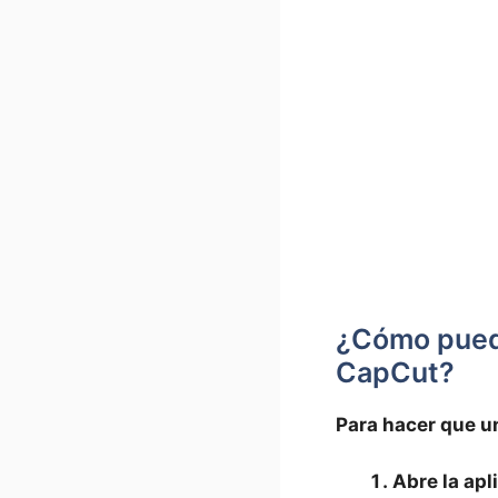
¿Cómo puedo​
⁣CapCut?
Para ⁢hacer que u
Abre la⁤ ap