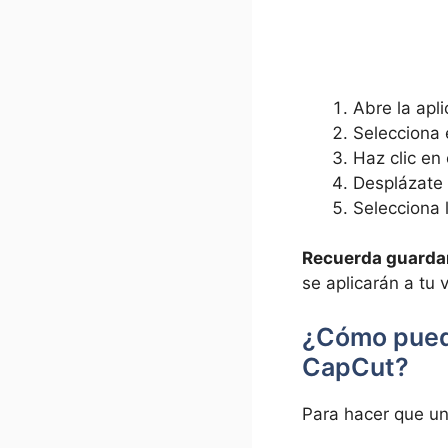
Abre la apl
Selecciona e
Haz ⁢clic⁣ en
Desplázate 
Selecciona l
Recuerda guardar 
se aplicarán a​ tu 
¿Cómo puedo
⁣CapCut?
Para⁢ hacer que un