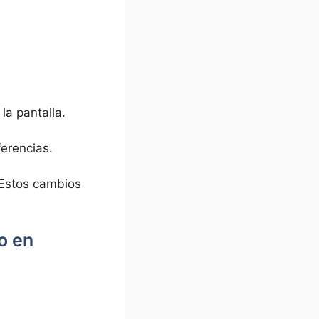
⁣la pantalla.
ferencias.
Estos‍ cambios
o en