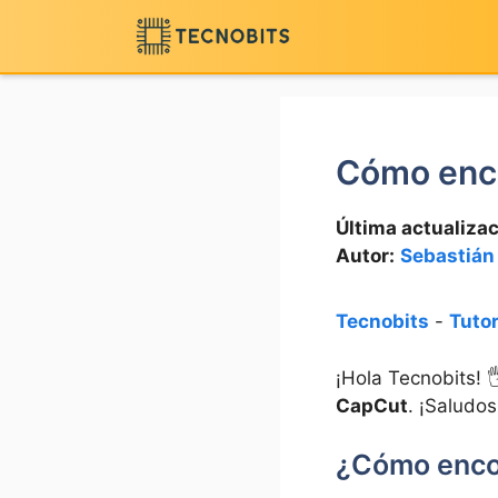
Saltar
al
contenido
Cómo enco
Última actualizac
Autor:
Sebastián
Tecnobits
-
Tutor
¡Hola Tecnobits! 
CapCut
. ¡Saludos
¿Cómo encon