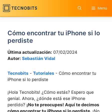
Saltar
Menú
al
contenido
Cómo encontrar tu iPhone si lo
perdiste
Última actualización:
07/02/2024
Autor:
Sebastián Vidal
Tecnobits
-
Tutoriales
-
Cómo encontrar tu
iPhone si lo perdiste
¡Hola Tecnobits! ¿Cómo estás? Espero que
‍genial. ‌Ahora, ¿dónde está ese iPhone⁣
perdido? ⁣
¡No te​ preocupes! Aquí te decimos
cómo encontrar tu iPhone‌ si lo‌ perdiste.
​ ¡No