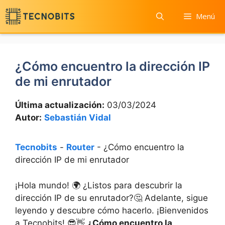
Saltar
Menú
al
contenido
¿Cómo encuentro la dirección IP
de mi enrutador
Última actualización:
03/03/2024
Autor:
Sebastián Vidal
Tecnobits
-
Router
-
¿Cómo encuentro la
dirección IP de mi enrutador
¡Hola mundo! 🌍 ¿Listos para descubrir la
dirección ​IP de su enrutador?🤔 Adelante, sigue
leyendo ⁤y descubre cómo hacerlo. ‌¡Bienvenidos
​a Tecnobits! ⁣😎👋
¿Cómo encuentro la