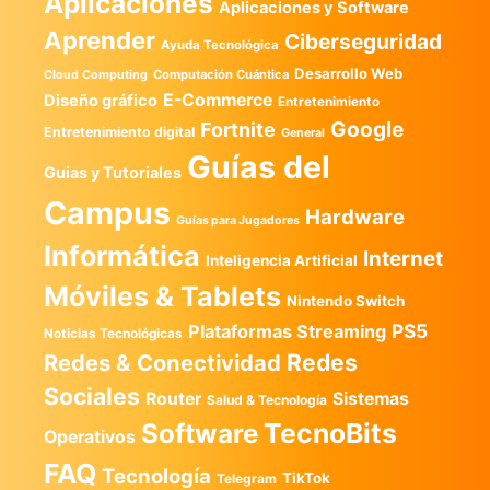
Aplicaciones
Aplicaciones y Software
Aprender
Ciberseguridad
Ayuda Tecnológica
Desarrollo Web
Computación Cuántica
Cloud Computing
E-Commerce
Diseño gráfico
Entretenimiento
Google
Fortnite
Entretenimiento digital
General
Guías del
Guias y Tutoriales
Campus
Hardware
Guías para Jugadores
Informática
Internet
Inteligencia Artificial
Móviles & Tablets
Nintendo Switch
PS5
Plataformas Streaming
Noticias Tecnológicas
Redes
Redes & Conectividad
Sociales
Router
Sistemas
Salud & Tecnología
TecnoBits
Software
Operativos
FAQ
Tecnología
TikTok
Telegram