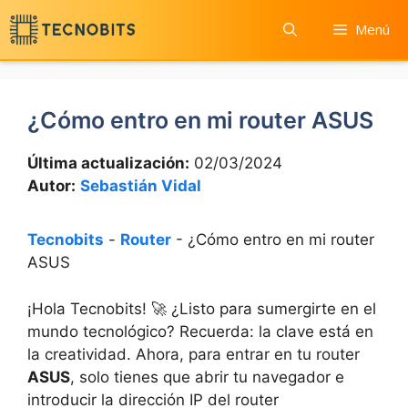
Saltar
Menú
al
contenido
¿Cómo entro en mi router ASUS
Última actualización:
02/03/2024
Autor:
Sebastián Vidal
Tecnobits
-
Router
-
¿Cómo entro en mi router
ASUS
¡Hola Tecnobits! 🚀 ¿Listo para⁤ sumergirte ⁣en ⁢el
‌mundo​ tecnológico? Recuerda:⁢ la clave ⁢está ​en
la creatividad. Ahora, para entrar ‌en tu router
ASUS
, solo tienes que ​abrir⁤ tu navegador e‌
introducir‍ la ‌dirección IP del router