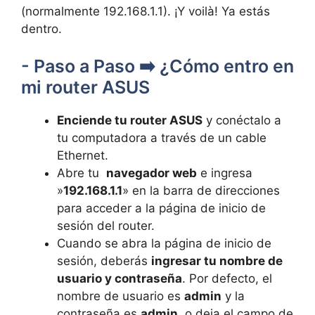
(normalmente 192.168.1.1). ¡Y voilà! Ya⁣ estás
dentro.
-‍ Paso a Paso ➡️⁣ ¿Cómo entro en
⁣mi router ASUS
Enciende ⁤tu router⁢ ASUS
y conéctalo a
tu computadora a través de‌ un‍ cable
Ethernet.
Abre ⁣tu ‌
navegador ‍web
e ingresa
‌»
192.168.1.1
» en la barra de direcciones
para⁣ acceder a la página de ‌inicio de
sesión ⁤del router.
Cuando se abra la página de inicio de
sesión, deberás
ingresar ⁢tu ⁤nombre de
usuario y​ contraseña
. Por defecto,⁤ el
nombre de usuario es
admin
y la
contraseña es⁢
admin
‌ o deja ⁣el campo‍ de