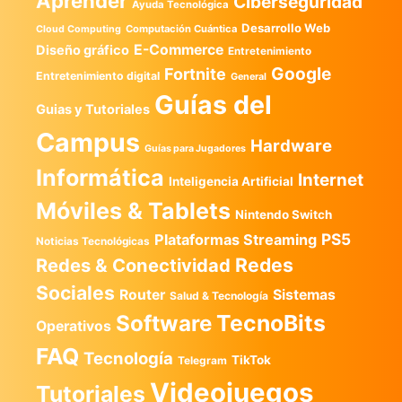
Aprender
Ciberseguridad
Ayuda Tecnológica
Desarrollo Web
Computación Cuántica
Cloud Computing
E-Commerce
Diseño gráfico
Entretenimiento
Google
Fortnite
Entretenimiento digital
General
Guías del
Guias y Tutoriales
Campus
Hardware
Guías para Jugadores
Informática
Internet
Inteligencia Artificial
Móviles & Tablets
Nintendo Switch
PS5
Plataformas Streaming
Noticias Tecnológicas
Redes
Redes & Conectividad
Sociales
Router
Sistemas
Salud & Tecnología
TecnoBits
Software
Operativos
FAQ
Tecnología
TikTok
Telegram
Videojuegos
Tutoriales