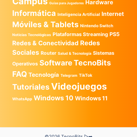
Campus
Hardware
Guías para Jugadores
Informática
Internet
Inteligencia Artificial
Móviles & Tablets
Nintendo Switch
PS5
Plataformas Streaming
Noticias Tecnológicas
Redes
Redes & Conectividad
Sociales
Router
Sistemas
Salud & Tecnología
TecnoBits
Software
Operativos
FAQ
Tecnología
TikTok
Telegram
Videojuegos
Tutoriales
Windows 10
Windows 11
WhatsApp
©2026 TecnoBits ▷➡️