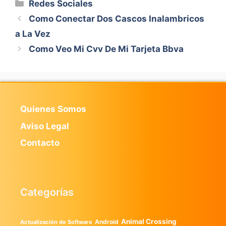
Categorías
Redes Sociales
Como Conectar Dos Cascos Inalambricos
a La Vez
Como Veo Mi Cvv De Mi Tarjeta Bbva
Quienes Somos
Aviso Legal
Contacto
Categorías
Animal Crossing
Android
Actualización de Software