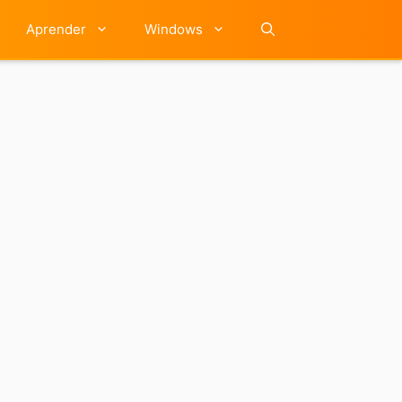
Aprender
Windows