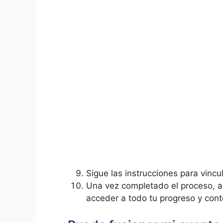
Sigue las instrucciones para vincu
Una vez completado el proceso, 
acceder a todo tu progreso y cont