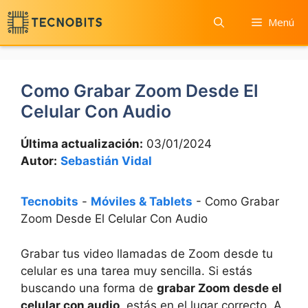
Saltar
Menú
al
contenido
Como Grabar Zoom Desde El
Celular Con Audio
Última actualización:
03/01/2024
Autor:
Sebastián Vidal
Tecnobits
-
Móviles & Tablets
-
Como Grabar
Zoom Desde El Celular Con Audio
Grabar tus ⁤video llamadas⁤ de Zoom ‌desde ⁣tu
celular es una tarea muy sencilla. Si estás
buscando‍ una​ forma de
grabar Zoom desde el
celular ‍con audio
, estás en ‍el lugar correcto. A