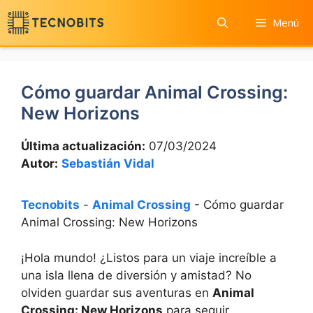
Saltar
Menú
al
contenido
Cómo guardar Animal Crossing:
New Horizons
Última actualización:
07/03/2024
Autor:
Sebastián Vidal
Tecnobits
-
Animal Crossing
-
Cómo guardar
Animal Crossing: New Horizons
¡Hola mundo! ¿Listos para un viaje increíble a
una isla llena de diversión y amistad? No
olviden guardar sus​ aventuras en
Animal
Crossing: New Horizons
para seguir