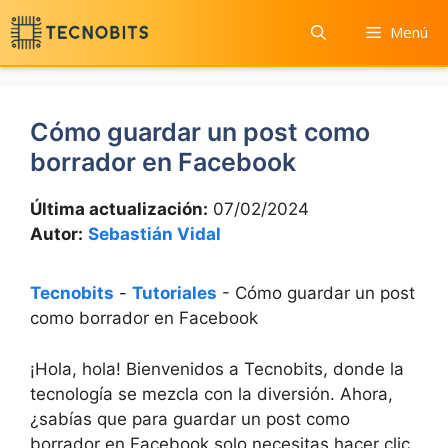
Saltar
Menú
al
contenido
Cómo guardar un post como
borrador en Facebook
Última actualización:
07/02/2024
Autor:
Sebastián Vidal
Tecnobits
-
Tutoriales
-
Cómo guardar un post
como borrador en Facebook
¡Hola, hola! Bienvenidos a Tecnobits, donde la
tecnología se mezcla con ‌la diversión.⁤ Ahora,
¿sabías que para guardar un post ⁤como
borrador en Facebook solo necesitas ⁢hacer clic