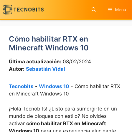
Saltar
Menú
al
contenido
Cómo habilitar RTX en
Minecraft Windows 10
Última actualización:
08/02/2024
Autor:
Sebastián Vidal
Tecnobits
-
Windows 10
-
Cómo habilitar RTX
en Minecraft Windows 10
¡Hola Tecnobits! ¿Listo para sumergirte en un
mundo de bloques con estilo?⁤ No olvides
activar ⁣
cómo​ habilitar RTX en⁤ Minecraft
Windows 10
⁢ para una experiencia ⁣alucinante.