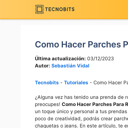
Saltar
al
contenido
Como Hacer Parches P
Última actualización:
03/12/2023
Autor:
Sebastián Vidal
Tecnobits
-
Tutoriales
-
Como Hacer Pa
¿Alguna vez has⁢ tenido una prenda de rop
preocupes!
Como Hacer ‍Parches Para 
un toque único ⁣y personal a tus ⁣prendas
poco de creatividad, podrás crear parche
‍chaquetas​ o jeans. En este artículo, 