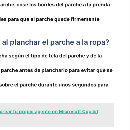
arche, cose los bordes del⁤ parche a ⁢la prenda
des‍ para que el parche ⁣quede firmemente
al planchar el parche a la ropa?
a según‍ el ​tipo de tela⁤ del parche y de la‍
arche antes de plancharlo para​ evitar ‍que ⁣se
sobre el‍ parche durante unos⁢ segundos para
rear tu propio agente en Microsoft Copilot