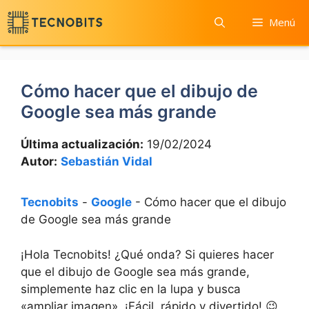
Saltar
Menú
al
contenido
Cómo hacer que el dibujo de
Google sea más grande
Última actualización:
19/02/2024
Autor:
Sebastián Vidal
Tecnobits
-
Google
-
Cómo hacer que el dibujo
de Google sea más grande
¡Hola Tecnobits! ¿Qué onda? ⁣Si quieres hacer
que el dibujo de Google sea más grande,
⁢simplemente haz clic en la lupa y busca
«ampliar​ imagen». ¡Fácil, rápido y divertido! 😉