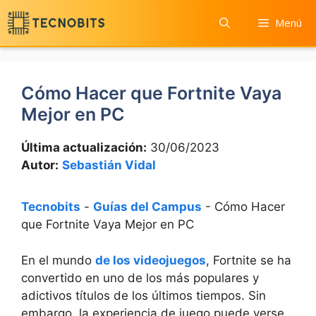
Saltar
Menú
al
contenido
Cómo Hacer que Fortnite Vaya
Mejor en PC
Última actualización:
30/06/2023
Autor:
Sebastián Vidal
Tecnobits
-
Guías del Campus
-
Cómo Hacer
que Fortnite Vaya Mejor en PC
En el mundo
de los videojuegos
, Fortnite se ha
convertido en uno de los más populares y
adictivos títulos de los últimos tiempos. Sin
embargo, la experiencia de juego puede verse