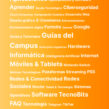
Aprender
Ciberseguridad
Ayuda Tecnológica
Desarrollo Web
Computación Cuántica
Cloud Computing
E-Commerce
Diseño gráfico
Entretenimiento
Google
Fortnite
Entretenimiento digital
General
Guías del
Guias y Tutoriales
Campus
Hardware
Guías para Jugadores
Informática
Internet
Inteligencia Artificial
Móviles & Tablets
Nintendo Switch
PS5
Plataformas Streaming
Noticias Tecnológicas
Redes
Redes & Conectividad
Sociales
Router
Sistemas
Salud & Tecnología
TecnoBits
Software
Operativos
FAQ
Tecnología
TikTok
Telegram