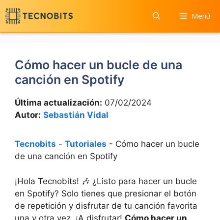
Saltar
Menú
al
contenido
Cómo hacer un bucle de una
canción en Spotify
Última actualización:
07/02/2024
Autor:
Sebastián Vidal
Tecnobits
-
Tutoriales
-
Cómo hacer un bucle
de una canción en Spotify
¡Hola Tecnobits! 🎶 ¿Listo para hacer un bucle
en Spotify? Solo tienes que presionar ​el⁤ botón
‍de repetición y ⁤disfrutar de tu canción ⁤favorita‌
una y otra vez. ¡A disfrutar!⁣
Cómo hacer un