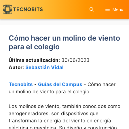
Saltar
Menú
al
contenido
Cómo hacer un molino de viento
para el colegio
Última actualización:
30/06/2023
Autor:
Sebastián Vidal
Tecnobits
-
Guías del Campus
-
Cómo hacer
un molino de viento para el colegio
Los molinos de viento, también conocidos como
aerogeneradores, son dispositivos que
transforman la energía del viento en energía
eléctrica o mecánica. Su diseño y construcción