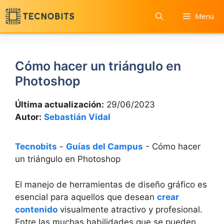
Saltar
Menú
al
contenido
Cómo hacer un triángulo en
Photoshop
Última actualización:
29/06/2023
Autor:
Sebastián Vidal
Tecnobits
-
Guías del Campus
-
Cómo hacer
un triángulo en Photoshop
El manejo de herramientas de diseño gráfico es
esencial para aquellos que desean
crear
contenido
visualmente atractivo y profesional.
Entre las muchas habilidades que se pueden