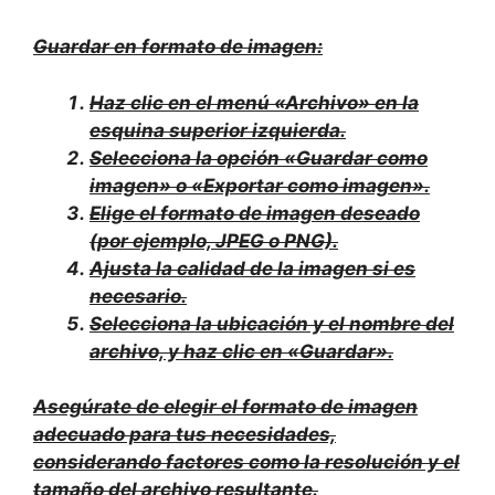
Guardar en formato de imagen:
Haz clic en el menú «Archivo» en la
esquina superior izquierda.
Selecciona la opción «Guardar como
imagen» o «Exportar como imagen».
Elige el formato de imagen deseado
(por ejemplo, JPEG o PNG).
Ajusta la calidad de la imagen si es
necesario.
Selecciona la ubicación y el nombre del
archivo, y haz clic en «Guardar».
Asegúrate de elegir el formato de imagen
adecuado para tus necesidades,
considerando factores como la resolución y el
tamaño del archivo resultante.