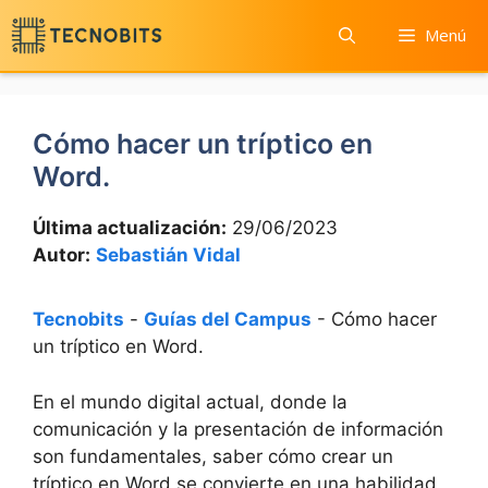
Saltar
Menú
al
contenido
Cómo hacer un tríptico en
Word.
Última actualización:
29/06/2023
Autor:
Sebastián Vidal
Tecnobits
-
Guías del Campus
-
Cómo hacer
un tríptico en Word.
En el mundo digital actual, donde la
comunicación y la presentación de información
son fundamentales, saber cómo crear un
tríptico en Word se convierte en una habilidad