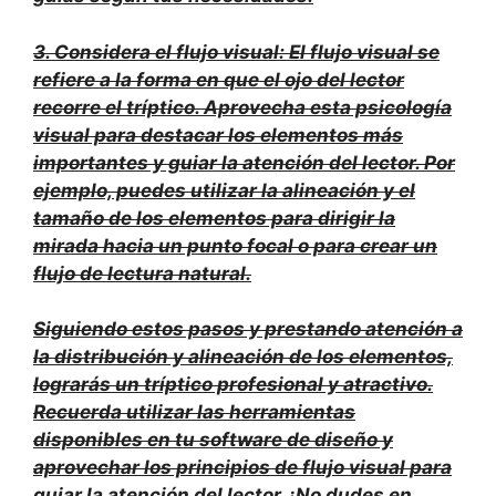
3.
Considera el flujo visual
: El flujo visual se
refiere a la forma en que el ojo del lector
recorre el tríptico. Aprovecha esta psicología
visual para destacar los elementos más
importantes y guiar la atención del lector. Por
ejemplo, puedes utilizar la alineación y el
tamaño de los elementos para dirigir la
mirada hacia un punto focal o para crear un
flujo de lectura natural.
Siguiendo estos pasos y prestando atención a
la distribución y alineación de los elementos,
lograrás un tríptico profesional y atractivo.
Recuerda utilizar las herramientas
disponibles en tu software de diseño y
aprovechar los principios de flujo visual para
guiar la atención del lector. ¡No dudes en