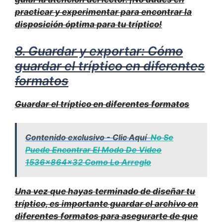
practicar y experimentar para encontrar la
disposición óptima para tu tríptico!
8. Guardar y exportar: Cómo
guardar el tríptico en diferentes
formatos
Guardar el tríptico en diferentes formatos
Contenido exclusivo - Clic Aquí
No Se
Puede Encontrar El Modo De Video
1536x864x32 Como Lo Arreglo
Una vez que hayas terminado de diseñar tu
tríptico, es importante guardar el archivo en
diferentes formatos para asegurarte de que