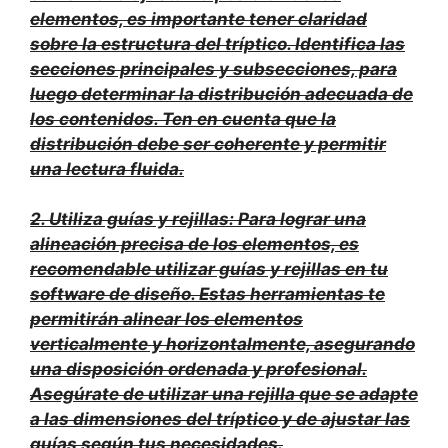
elementos, es importante tener claridad
sobre la estructura del tríptico. Identifica las
secciones principales y subsecciones, para
luego determinar la distribución adecuada de
los contenidos. Ten en cuenta que la
distribución debe ser coherente y permitir
una lectura fluida.
2.
Utiliza guías y rejillas
: Para lograr una
alineación precisa de los elementos, es
recomendable utilizar guías y rejillas en tu
software de diseño. Estas herramientas te
permitirán alinear los elementos
verticalmente y horizontalmente, asegurando
una disposición ordenada y profesional.
Asegúrate de utilizar una rejilla que se adapte
a las dimensiones del tríptico y de ajustar las
guías según tus necesidades.