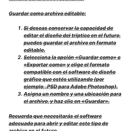
Guardar como archivo editable:
Si deseas conservar la capacidad de
editar el diseño del tríptico en el futuro,
puedes guardar el archivo en formato
editable.
Selecciona la opción «Guardar como» o
«Exportar como» y elige el formato
compatible con el software de diseño
gráfico que estés utilizando (por
ejemplo, .PSD para Adobe Photoshop).
Asigna un nombre y una ubicación para
el archivo, y haz clic en «Guardar».
Recuerda que necesitarás el software
adecuado para abrir y editar este tipo de
archivo en el futuro.