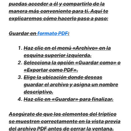
puedas acceder a él y compartirlo de la
manera más conveniente para ti. Aquí te
explicaremos cómo hacerlo paso a paso:
Guardar en
formato PDF
:
Haz clic en el menú «Archivo» en la
esquina superior izquierda.
Selecciona la opción «Guardar como» o
«Exportar como PDF».
Elige la ubicación donde deseas
guardar el archivo y asigna un nombre
descriptivo.
Haz clic en «Guardar» para finalizar.
Asegúrate de que los elementos del tríptico
se muestren correctamente en la vista previa
del archivo PDF antes de cerrar la ventana.