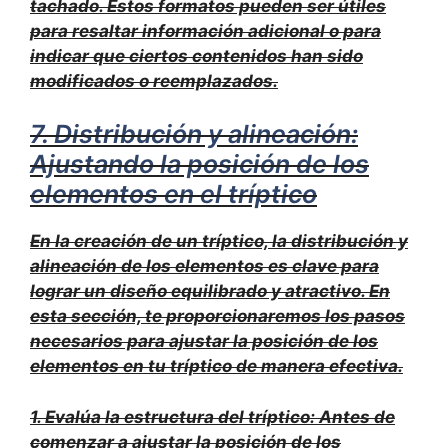
tachado
. Estos formatos pueden ser útiles
para resaltar información adicional o para
indicar que ciertos contenidos han sido
modificados o reemplazados.
7. Distribución y alineación:
Ajustando la posición de los
elementos en el tríptico
En la creación de un tríptico, la distribución y
alineación de los elementos es clave para
lograr un diseño equilibrado y atractivo. En
esta sección, te proporcionaremos los pasos
necesarios para ajustar la posición de los
elementos en tu tríptico de manera efectiva.
1.
Evalúa la estructura del tríptico
: Antes de
comenzar a ajustar la posición de los