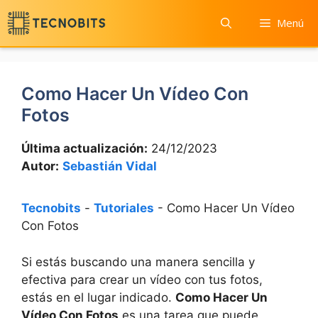
Saltar
Menú
al
contenido
Como Hacer Un Vídeo Con
Fotos
Última actualización:
24/12/2023
Autor:
Sebastián Vidal
Tecnobits
-
Tutoriales
-
Como Hacer Un Vídeo
Con Fotos
Si estás buscando una manera sencilla y
efectiva ​para⁣ crear un ⁣vídeo con tus ‍fotos,
estás‍ en el ⁤lugar indicado.
Como Hacer Un
⁢Vídeo Con Fotos
es una ​tarea que puede