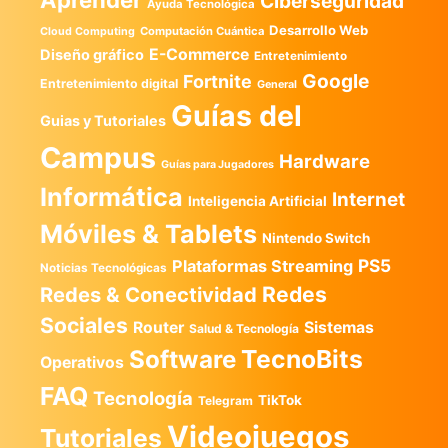
Aprender
Ciberseguridad
Ayuda Tecnológica
Desarrollo Web
Computación Cuántica
Cloud Computing
E-Commerce
Diseño gráfico
Entretenimiento
Google
Fortnite
Entretenimiento digital
General
Guías del
Guias y Tutoriales
Campus
Hardware
Guías para Jugadores
Informática
Internet
Inteligencia Artificial
Móviles & Tablets
Nintendo Switch
PS5
Plataformas Streaming
Noticias Tecnológicas
Redes
Redes & Conectividad
Sociales
Router
Sistemas
Salud & Tecnología
TecnoBits
Software
Operativos
FAQ
Tecnología
TikTok
Telegram
Videojuegos
Tutoriales