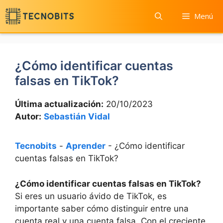
Saltar
Menú
al
contenido
¿Cómo identificar cuentas
falsas en TikTok?
Última actualización:
20/10/2023
Autor:
Sebastián Vidal
Tecnobits
-
Aprender
-
¿Cómo identificar
cuentas falsas en TikTok?
¿Cómo identificar cuentas falsas en TikTok?
Si eres un usuario ávido de TikTok, es
importante saber cómo distinguir entre una
cuenta real y una cuenta falsa. Con el creciente