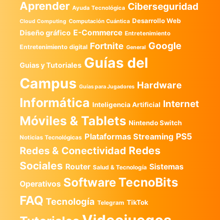
Aprender
Ciberseguridad
Ayuda Tecnológica
Desarrollo Web
Computación Cuántica
Cloud Computing
E-Commerce
Diseño gráfico
Entretenimiento
Google
Fortnite
Entretenimiento digital
General
Guías del
Guias y Tutoriales
Campus
Hardware
Guías para Jugadores
Informática
Internet
Inteligencia Artificial
Móviles & Tablets
Nintendo Switch
PS5
Plataformas Streaming
Noticias Tecnológicas
Redes
Redes & Conectividad
Sociales
Router
Sistemas
Salud & Tecnología
TecnoBits
Software
Operativos
FAQ
Tecnología
TikTok
Telegram