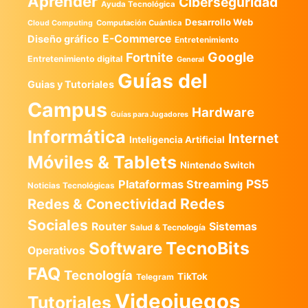
Aprender
Ciberseguridad
Ayuda Tecnológica
Desarrollo Web
Computación Cuántica
Cloud Computing
E-Commerce
Diseño gráfico
Entretenimiento
Google
Fortnite
Entretenimiento digital
General
Guías del
Guias y Tutoriales
Campus
Hardware
Guías para Jugadores
Informática
Internet
Inteligencia Artificial
Móviles & Tablets
Nintendo Switch
PS5
Plataformas Streaming
Noticias Tecnológicas
Redes
Redes & Conectividad
Sociales
Router
Sistemas
Salud & Tecnología
TecnoBits
Software
Operativos
FAQ
Tecnología
TikTok
Telegram
Videojuegos
Tutoriales