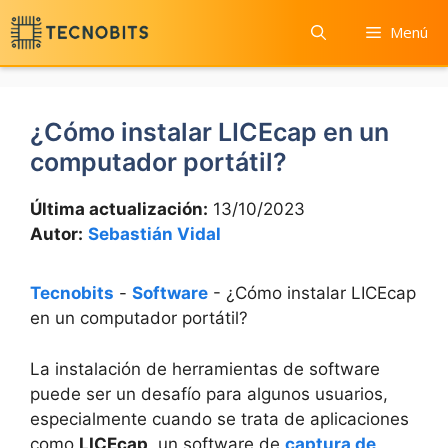
Saltar
Menú
al
contenido
¿Cómo instalar LICEcap en un
computador portátil?
Última actualización:
13/10/2023
Autor:
Sebastián Vidal
Tecnobits
-
Software
-
¿Cómo instalar LICEcap
en un computador portátil?
La instalación de herramientas de software
puede ser un desafío para algunos usuarios,
especialmente cuando se trata de aplicaciones
como
LICEcap
, un software de
captura de