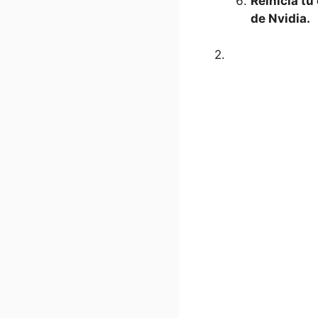
Reinicia tu
de Nvidia.
2.