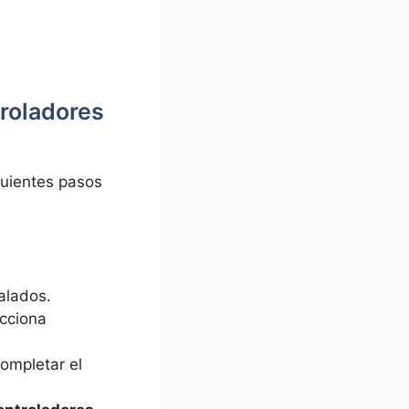
troladores
guientes pasos
alados.
ecciona
completar el