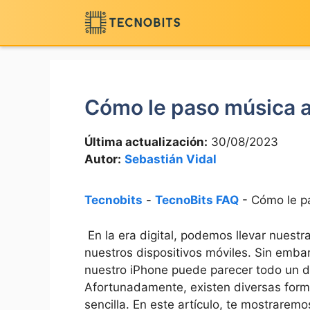
Saltar
al
contenido
Cómo le paso música a
Última actualización:
30/08/2023
Autor:
Sebastián Vidal
Tecnobits
-
TecnoBits FAQ
-
Cómo le p
⁢ En​ la era digital, podemos⁢ llevar nuest
nuestros dispositivos móviles.​ Sin‍ emba
nuestro iPhone puede parecer todo un ‌de
Afortunadamente,‍ existen diversas forma
sencilla. En este artículo, te mostraremo