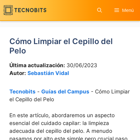
Saltar
Menú
al
contenido
Cómo Limpiar el Cepillo del
Pelo
Última actualización:
30/06/2023
Autor:
Sebastián Vidal
Tecnobits
-
Guías del Campus
-
Cómo Limpiar
el Cepillo del Pelo
En este artículo, abordaremos un aspecto
esencial del cuidado capilar: la limpieza
adecuada del cepillo del pelo. A menudo
pasamos por alto este simple pero crucial paso