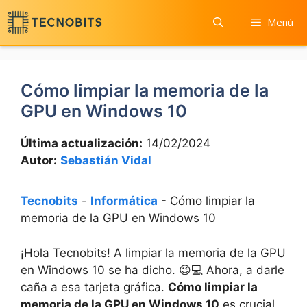
Saltar
Menú
al
contenido
Cómo limpiar la memoria de la
GPU en Windows 10
Última actualización:
14/02/2024
Autor:
Sebastián Vidal
Tecnobits
-
Informática
-
Cómo limpiar la
memoria de la GPU en Windows 10
¡Hola Tecnobits! A limpiar la ⁣memoria de la​ GPU
en Windows⁢ 10‍ se ha dicho. 😉💻⁣ Ahora, a​ darle
caña a esa ⁣tarjeta gráfica.
Cómo limpiar la
memoria de la GPU‌ en Windows 10
es ​crucial