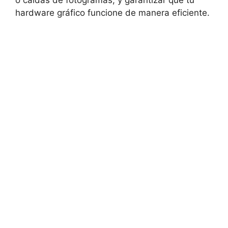
o caídas de fotogramas,‌ y ‍garantizar⁣ que tu
hardware gráfico‍ funcione de manera eficiente.