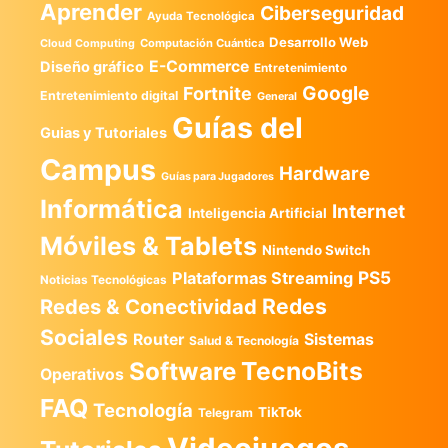
Aprender
Ciberseguridad
Ayuda Tecnológica
Desarrollo Web
Computación Cuántica
Cloud Computing
E-Commerce
Diseño gráfico
Entretenimiento
Google
Fortnite
Entretenimiento digital
General
Guías del
Guias y Tutoriales
Campus
Hardware
Guías para Jugadores
Informática
Internet
Inteligencia Artificial
Móviles & Tablets
Nintendo Switch
PS5
Plataformas Streaming
Noticias Tecnológicas
Redes
Redes & Conectividad
Sociales
Router
Sistemas
Salud & Tecnología
TecnoBits
Software
Operativos
FAQ
Tecnología
TikTok
Telegram