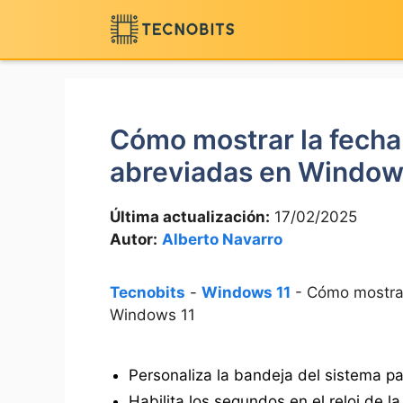
Saltar
al
contenido
Cómo mostrar la fecha
abreviadas en Window
Última actualización:
17/02/2025
Autor:
Alberto Navarro
Tecnobits
-
Windows 11
-
Cómo mostrar
Windows 11
Personaliza la bandeja del sistema par
Habilita los segundos en el reloj de l