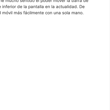
iene mucho sentido el poder mover la barra de
nferior de la pantalla en la actualidad. De
 el móvil más fácilmente con una sola mano.