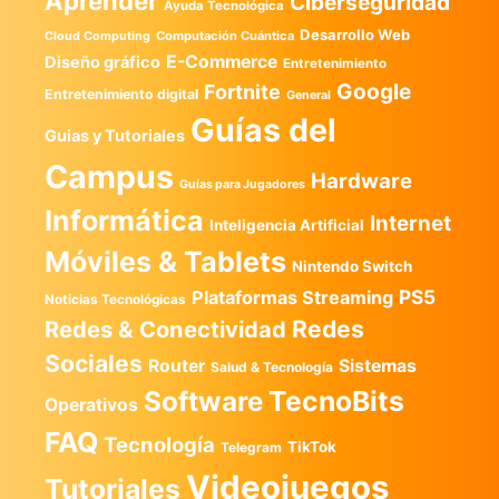
Aprender
Ciberseguridad
Ayuda Tecnológica
Desarrollo Web
Computación Cuántica
Cloud Computing
E-Commerce
Diseño gráfico
Entretenimiento
Google
Fortnite
Entretenimiento digital
General
Guías del
Guias y Tutoriales
Campus
Hardware
Guías para Jugadores
Informática
Internet
Inteligencia Artificial
Móviles & Tablets
Nintendo Switch
PS5
Plataformas Streaming
Noticias Tecnológicas
Redes
Redes & Conectividad
Sociales
Router
Sistemas
Salud & Tecnología
TecnoBits
Software
Operativos
FAQ
Tecnología
TikTok
Telegram
Videojuegos
Tutoriales