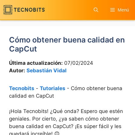
Saltar
Menú
al
contenido
Cómo obtener buena calidad en
CapCut
Última actualización:
07/02/2024
Autor:
Sebastián Vidal
Tecnobits
-
Tutoriales
-
Cómo obtener buena
calidad en CapCut
¡Hola Tecnobits! ¿Qué onda? Espero que estén
geniales. Por cierto,​ ¿ya saben cómo obtener
buena calidad en CapCut? ⁤¡Es ⁣súper ‌fácil y les
quedará increíble! 😊