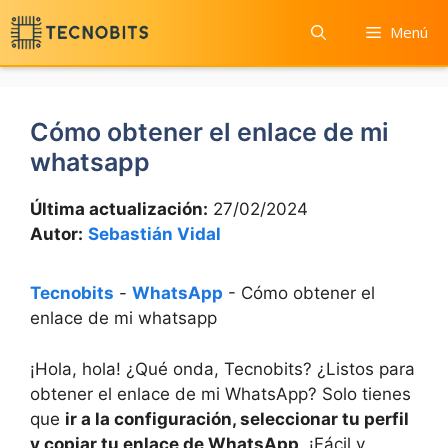
Saltar
Menú
al
contenido
Cómo obtener el enlace de mi
whatsapp
Última actualización:
27/02/2024
Autor:
Sebastián Vidal
Tecnobits
-
WhatsApp
-
Cómo obtener el
enlace de mi whatsapp
¡Hola, hola! ¿Qué onda, Tecnobits? ¿Listos para
obtener el enlace de mi WhatsApp? Solo tienes
que
ir a la configuración, seleccionar tu perfil
y copiar tu enlace de WhatsApp
. ¡Fácil y