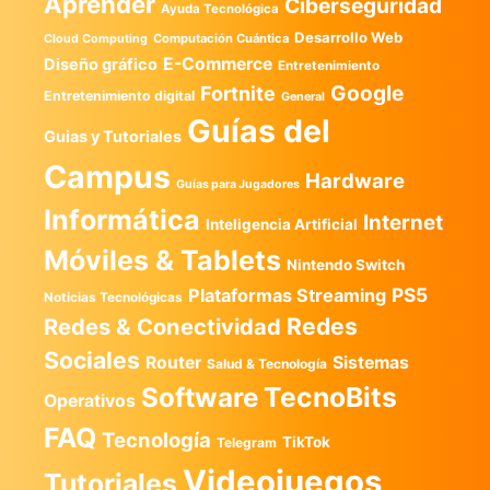
Aprender
Ciberseguridad
Ayuda Tecnológica
Desarrollo Web
Computación Cuántica
Cloud Computing
E-Commerce
Diseño gráfico
Entretenimiento
Google
Fortnite
Entretenimiento digital
General
Guías del
Guias y Tutoriales
Campus
Hardware
Guías para Jugadores
Informática
Internet
Inteligencia Artificial
Móviles & Tablets
Nintendo Switch
PS5
Plataformas Streaming
Noticias Tecnológicas
Redes
Redes & Conectividad
Sociales
Router
Sistemas
Salud & Tecnología
TecnoBits
Software
Operativos
FAQ
Tecnología
TikTok
Telegram
Videojuegos
Tutoriales