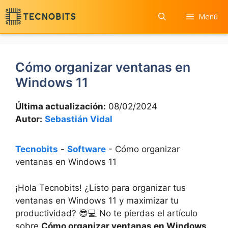
Saltar
Menú
al
contenido
Cómo organizar ventanas en
Windows 11
Última actualización:
08/02/2024
Autor:
Sebastián Vidal
Tecnobits
-
Software
-
Cómo organizar
ventanas en Windows 11
¡Hola Tecnobits! ¿Listo para organizar tus
ventanas en Windows 11 y maximizar tu
productividad? 😎💻 No te pierdas el artículo
sobre
Cómo organizar ventanas en Windows