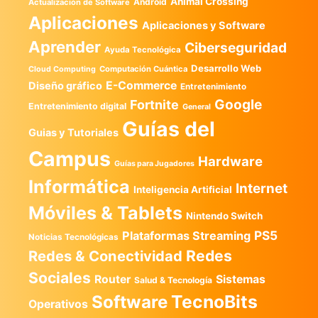
Animal Crossing
Android
Actualización de Software
Aplicaciones
Aplicaciones y Software
Aprender
Ciberseguridad
Ayuda Tecnológica
Desarrollo Web
Computación Cuántica
Cloud Computing
E-Commerce
Diseño gráfico
Entretenimiento
Google
Fortnite
Entretenimiento digital
General
Guías del
Guias y Tutoriales
Campus
Hardware
Guías para Jugadores
Informática
Internet
Inteligencia Artificial
Móviles & Tablets
Nintendo Switch
PS5
Plataformas Streaming
Noticias Tecnológicas
Redes
Redes & Conectividad
Sociales
Router
Sistemas
Salud & Tecnología
TecnoBits
Software
Operativos