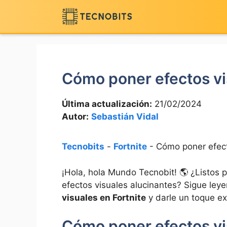
Saltar
al
contenido
Cómo poner efectos vi
Última actualización:
21/02/2024
Autor:
Sebastián Vidal
Tecnobits
-
Fortnite
-
Cómo poner efect
¡Hola, hola Mundo Tecnobit! 🌎 ¿Listos p
efectos visuales alucinantes? Sigue le
visuales en Fortnite
y darle un toque ext
Cómo poner efectos vi