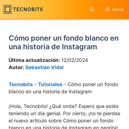
Saltar
Menú
al
contenido
Cómo poner un fondo blanco en
una historia de Instagram
Última actualización:
12/02/2024
Autor:
Sebastián Vidal
Tecnobits
-
Tutoriales
-
Cómo poner un fondo
blanco en una historia de Instagram
¡Hola, ⁢Tecnobits!​ ¿Qué onda? Espero que estés⁣
teniendo un día genial. Por cierto, ¡no‌ te pierdas
‌el nuevo artículo sobre Cómo poner un fondo
blanco en una historia de ⁢Instagram en negrita!