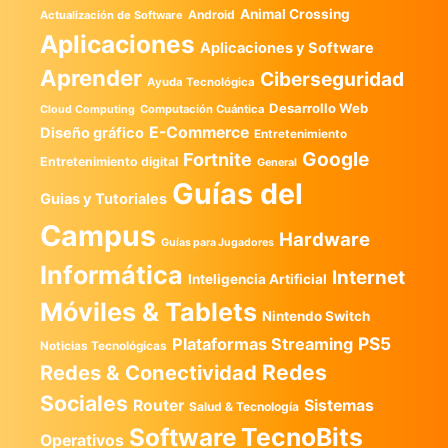
Animal Crossing
Android
Actualización de Software
Aplicaciones
Aplicaciones y Software
Aprender
Ciberseguridad
Ayuda Tecnológica
Desarrollo Web
Computación Cuántica
Cloud Computing
E-Commerce
Diseño gráfico
Entretenimiento
Google
Fortnite
Entretenimiento digital
General
Guías del
Guias y Tutoriales
Campus
Hardware
Guías para Jugadores
Informática
Internet
Inteligencia Artificial
Móviles & Tablets
Nintendo Switch
PS5
Plataformas Streaming
Noticias Tecnológicas
Redes
Redes & Conectividad
Sociales
Router
Sistemas
Salud & Tecnología
TecnoBits
Software
Operativos