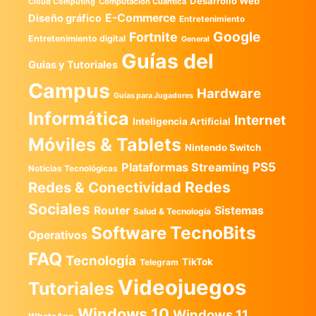
Desarrollo Web
Computación Cuántica
Cloud Computing
E-Commerce
Diseño gráfico
Entretenimiento
Google
Fortnite
Entretenimiento digital
General
Guías del
Guias y Tutoriales
Campus
Hardware
Guías para Jugadores
Informática
Internet
Inteligencia Artificial
Móviles & Tablets
Nintendo Switch
PS5
Plataformas Streaming
Noticias Tecnológicas
Redes
Redes & Conectividad
Sociales
Router
Sistemas
Salud & Tecnología
TecnoBits
Software
Operativos
FAQ
Tecnología
TikTok
Telegram
Videojuegos
Tutoriales
Windows 10
Windows 11