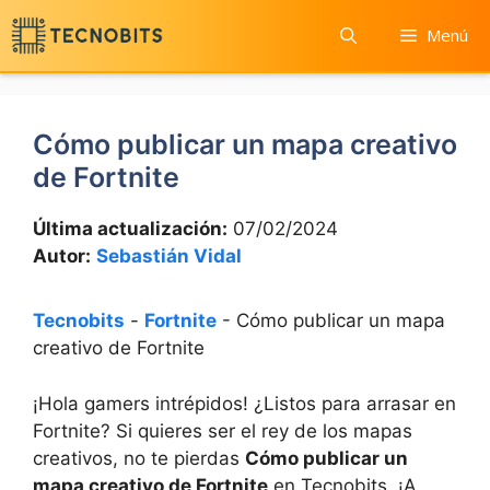
Saltar
Menú
al
contenido
Cómo publicar un mapa creativo
de Fortnite
Última actualización:
07/02/2024
Autor:
Sebastián Vidal
Tecnobits
-
Fortnite
-
Cómo publicar un mapa
creativo de Fortnite
¡Hola gamers intrépidos! ¿Listos para arrasar en
Fortnite? Si quieres ser el rey de los mapas
creativos, no te pierdas
Cómo publicar un
mapa creativo de Fortnite
en Tecnobits. ¡A