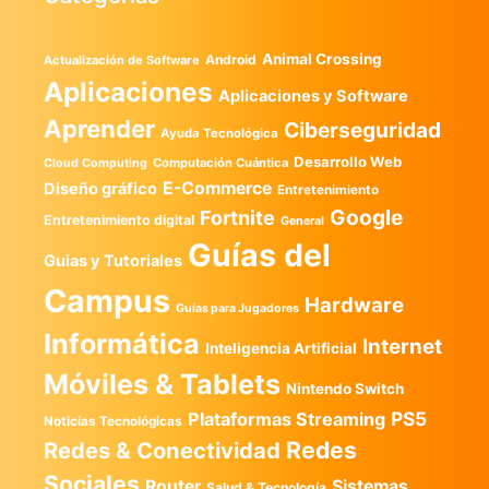
Animal Crossing
Android
Actualización de Software
Aplicaciones
Aplicaciones y Software
Aprender
Ciberseguridad
Ayuda Tecnológica
Desarrollo Web
Computación Cuántica
Cloud Computing
E-Commerce
Diseño gráfico
Entretenimiento
Google
Fortnite
Entretenimiento digital
General
Guías del
Guias y Tutoriales
Campus
Hardware
Guías para Jugadores
Informática
Internet
Inteligencia Artificial
Móviles & Tablets
Nintendo Switch
PS5
Plataformas Streaming
Noticias Tecnológicas
Redes
Redes & Conectividad
Sociales
Router
Sistemas
Salud & Tecnología