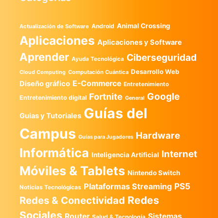
Animal Crossing
Android
Actualización de Software
Aplicaciones
Aplicaciones y Software
Aprender
Ciberseguridad
Ayuda Tecnológica
Desarrollo Web
Computación Cuántica
Cloud Computing
E-Commerce
Diseño gráfico
Entretenimiento
Google
Fortnite
Entretenimiento digital
General
Guías del
Guias y Tutoriales
Campus
Hardware
Guías para Jugadores
Informática
Internet
Inteligencia Artificial
Móviles & Tablets
Nintendo Switch
PS5
Plataformas Streaming
Noticias Tecnológicas
Redes
Redes & Conectividad
Sociales
Router
Sistemas
Salud & Tecnología