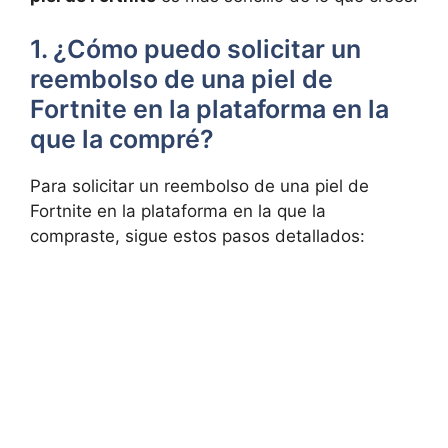
1. ¿Cómo puedo solicitar un
reembolso de una piel de
Fortnite en la plataforma en la
que la compré?
Para solicitar un reembolso de una piel de
Fortnite en la plataforma en la que la
compraste, sigue estos pasos detallados: