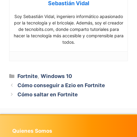
Sebastián Vidal
Soy Sebastián Vidal, ingeniero informático apasionado
por la tecnología y el bricolaje. Además, soy el creador
de tecnobits.com, donde comparto tutoriales para
hacer la tecnología más accesible y comprensible para
todos.
Categorías
Fortnite
,
Windows 10
Cómo conseguir a Ezio en Fortnite
Cómo saltar en Fortnite
Quienes Somos