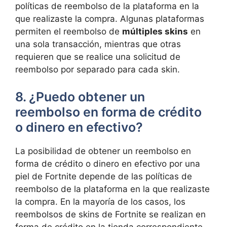
políticas de reembolso de la plataforma en la
que realizaste la compra. Algunas plataformas
permiten el reembolso de
múltiples skins
en
una sola transacción, mientras que otras
requieren que se realice una solicitud de
reembolso por separado para cada skin.
8. ¿Puedo obtener un
reembolso en forma de crédito
o dinero en efectivo?
La posibilidad de obtener un reembolso en
forma de crédito o dinero en efectivo por una
piel de Fortnite depende de las políticas de
reembolso de la plataforma en la que realizaste
la compra. En la mayoría de los casos, los
reembolsos de skins de Fortnite se realizan en
forma de crédito en la tienda correspondiente,