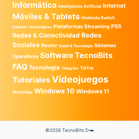
Informática
Internet
Inteligencia Artificial
Móviles & Tablets
Nintendo Switch
PS5
Plataformas Streaming
Noticias Tecnológicas
Redes
Redes & Conectividad
Sociales
Router
Sistemas
Salud & Tecnología
TecnoBits
Software
Operativos
FAQ
Tecnología
TikTok
Telegram
Videojuegos
Tutoriales
Windows 10
Windows 11
WhatsApp
©2026 TecnoBits ▷➡️