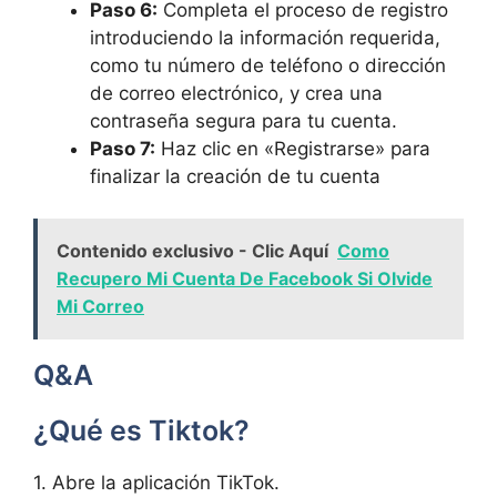
Paso 6:
Completa el proceso de registro
introduciendo la información requerida,
como tu número de teléfono ⁤o dirección
de correo electrónico, ⁢y crea una
contraseña segura para ​tu cuenta.
Paso 7:
Haz clic ​en «Registrarse» para
finalizar la creación de tu cuenta
Contenido exclusivo - Clic Aquí
Como
Recupero Mi Cuenta De Facebook Si Olvide
Mi Correo
Q&A
¿Qué es Tiktok?
1. Abre la ⁣aplicación TikTok.