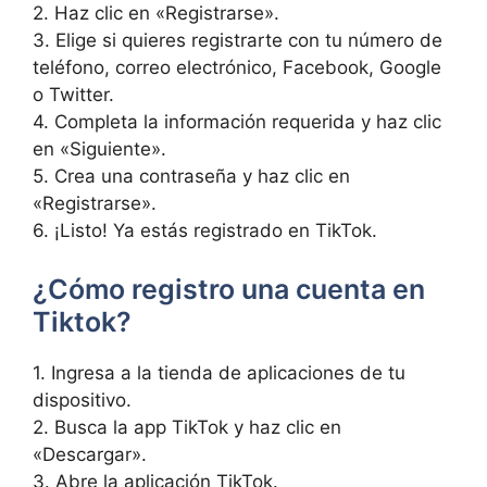
2.⁣ Haz clic en «Registrarse».
3. Elige si quieres registrarte con tu número‌ de
teléfono, correo electrónico, Facebook, Google
o‍ Twitter.
4. Completa la información requerida y haz clic
⁣en «Siguiente».
5. Crea una‌ contraseña y haz​ clic en
«Registrarse».
6. ¡Listo! Ya estás registrado en⁤ TikTok.
¿Cómo registro una cuenta en
Tiktok?
1. Ingresa a la tienda ⁢de aplicaciones de tu​
dispositivo.
2. Busca la app TikTok y haz clic en
«Descargar».
3. Abre la⁣ aplicación ​TikTok.