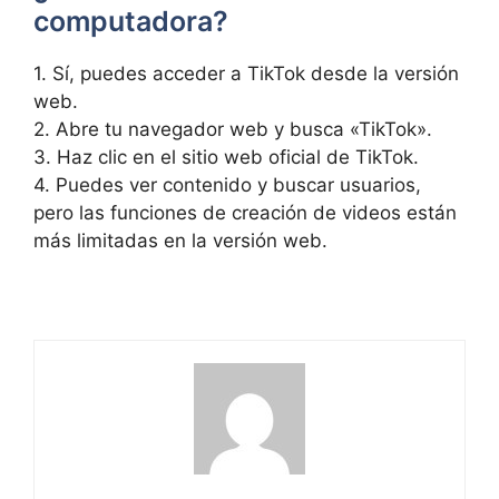
computadora?
1. Sí, ⁣puedes acceder a TikTok desde la versión
web.
2. Abre tu navegador web y busca​ «TikTok».
3. Haz clic en el sitio web oficial de‌ TikTok.
4. Puedes ver contenido y buscar usuarios,
pero las funciones de creación de videos están
más limitadas en la versión web.