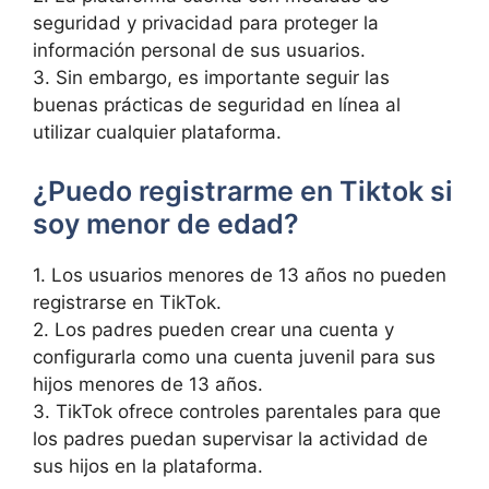
seguridad y privacidad para proteger la
información personal de sus usuarios.
3. Sin embargo, es ‌importante seguir las
buenas prácticas de seguridad en línea al
utilizar cualquier plataforma.
¿Puedo registrarme en Tiktok si
‌soy menor ‍de edad?
1. Los‌ usuarios menores de 13 años no pueden
registrarse en TikTok.
2. Los padres pueden crear una cuenta⁢ y
configurarla como una cuenta juvenil para sus
hijos menores de 13 años.
3. TikTok ofrece controles parentales para‌ que
los padres puedan supervisar⁢ la actividad de
sus hijos en la plataforma.