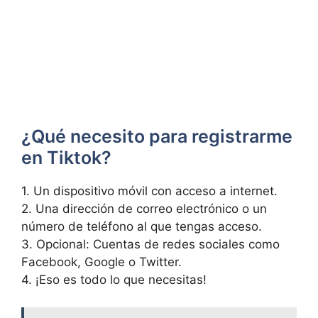
¿Qué necesito para registrarme
en Tiktok?
1. Un dispositivo móvil con acceso a internet.
2. Una dirección de correo electrónico o un
número de teléfono al que tengas acceso.
3. Opcional: Cuentas de​ redes ⁤sociales como
Facebook, Google o Twitter.
4. ¡Eso es todo lo que necesitas!