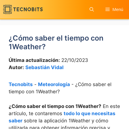
Saltar
Menú
al
contenido
¿Cómo saber el tiempo con
1Weather?
Última actualización:
22/10/2023
Autor:
Sebastián Vidal
Tecnobits
-
Meteorología
-
¿Cómo saber el
tiempo con 1Weather?
¿Cómo saber el tiempo con 1Weather?
En este
artículo, te contaremos
todo lo que necesitas
saber
sobre la aplicación 1Weather y cómo
utilizarla para obtener información precisa y