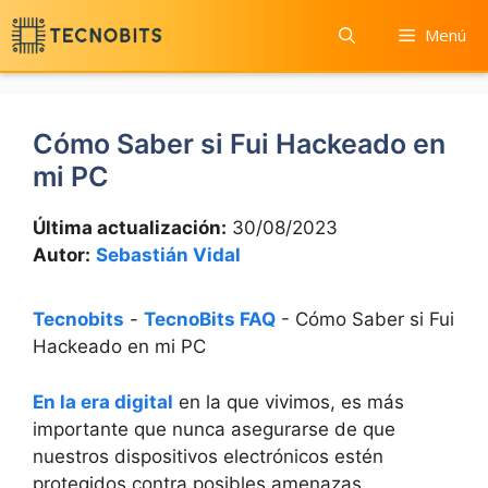
Saltar
Menú
al
contenido
Cómo Saber si Fui Hackeado en
mi PC
Última actualización:
30/08/2023
Autor:
Sebastián Vidal
Tecnobits
-
TecnoBits FAQ
-
Cómo Saber si Fui
Hackeado en mi PC
En la era digital
en ‌la que vivimos, es más
importante que nunca asegurarse de que
nuestros dispositivos electrónicos estén
protegidos contra posibles amenazas