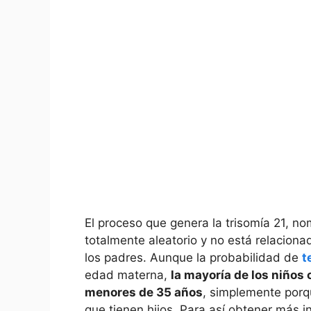
El proceso‌ que⁢ genera ‌la trisomía 21, 
totalmente aleatorio‍ y no está relacion
⁤los padres. Aunque la probabilidad de
t
edad materna,
la mayoría de los niños 
menores de 35 años
, ​simplemente por
que tienen hijos. Para así obtener más i