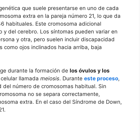
genética que suele presentarse en uno‍ de cada
mosoma extra en⁢ la pareja número‌ 21, lo que da
6 habituales. Este ⁤cromosoma ⁢adicional ​
po y del​ cerebro. Los síntomas pueden variar en‍
ersona y otra, pero suelen ‌incluir⁢ discapacidad ​
s como ojos⁢ inclinados hacia arriba, ⁤baja
e durante la ⁣formación‍ de
los óvulos‌ y los⁢
lo celular llamada
meiosis
. Durante
este proceso
,
ad del número de cromosomas‍ habitual. Sin
‌ cromosoma no se separa correctamente,
osoma extra.⁤ En‌ el caso del Síndrome de Down,
21.