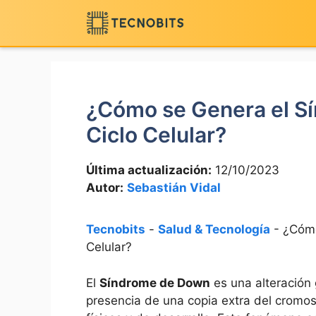
Saltar
al
contenido
¿Cómo se Genera el S
Ciclo Celular?
Última actualización:
12/10/2023
Autor:
Sebastián Vidal
Tecnobits
-
Salud & Tecnología
-
¿Cómo
Celular?
El
Síndrome de Down
es una alteración 
presencia de una copia extra del⁣ cromo