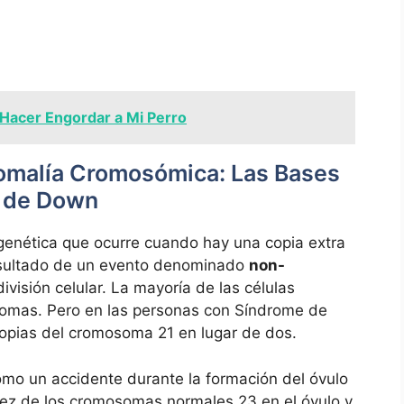
acer Engordar a Mi Perro
omalía Cromosómica:⁤ Las Bases
e de Down
genética que ⁣ocurre cuando hay una copia extra
 resultado de un evento denominado
non-
visión ‍celular. La mayoría de las ‍células
as. Pero en las⁤ personas​ con ⁢Síndrome de
copias del cromosoma‌ 21 en lugar de dos.
mo un accidente durante la ⁣formación del óvulo
 vez de los cromosomas normales 23 en el óvulo⁢ y