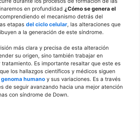
curre durante los procesos de‌ formación⁣ de las ​
aminaremos en profundidad
¿Cómo se genera el
 comprendiendo el mecanismo detrás del
 las etapas
del ciclo celular
, las alteraciones ⁤que
ibuyen⁤ a la generación de este síndrome.
visión más⁢ clara ⁤y precisa de esta alteración
nder su origen, sino también‌ trabajar en
y ‌tratamiento. Es importante resaltar que este es
que los hallazgos‌ científicos y médicos siguen
l
genoma humano
y sus variaciones. Es​ a ⁣través
 de seguir​ avanzando hacia una mejor atención
onas ​con síndrome de Down.