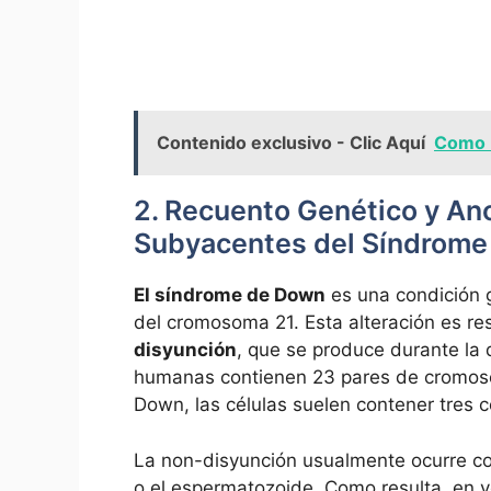
Contenido exclusivo - Clic Aquí
Como H
2. Recuento Genético y An
Subyacentes del Síndrom
El⁣ síndrome de Down
es⁤ una condición 
del ⁣cromosoma 21.⁢ Esta⁣ alteración es⁣
disyunción
, que se produce durante la di
humanas contienen 23 pares de cromosom
Down, las células suelen contener tres 
La non-disyunción usualmente ocurre co
⁤o el espermatozoide. Como ‍resulta, ​en