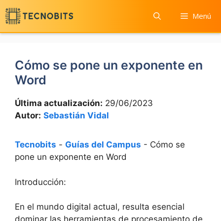
Saltar
Menú
al
contenido
Cómo se pone un exponente en
Word
Última actualización:
29/06/2023
Autor:
Sebastián Vidal
Tecnobits
-
Guías del Campus
-
Cómo se
pone un exponente en Word
Introducción:
En el mundo digital actual, resulta esencial
dominar las herramientas de procesamiento de