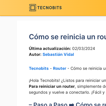
Saltar
al
contenido
Cómo se reinicia un ro
Última actualización:
02/03/2024
Autor:
Sebastián Vidal
Tecnobits
-
Router
-
Cómo se reinicia u
¡Hola Tecnobits! ¿Listos para reiniciar ⁣u
Para‍ reiniciar un​ router
,⁤ simplemente d
segundos y vuelve a conectarlo. ¡Fácil‌ y​
– Paso a Paso ➡️ ‍Cómo se r