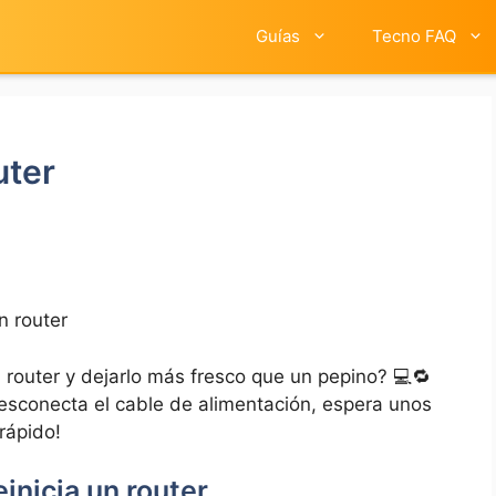
Guías
Tecno FAQ
uter
n router
n router y dejarlo más fresco que ⁤un pepino? 💻🔁⁣
esconecta el cable⁢ de alimentación, espera unos
 rápido!
einicia un router