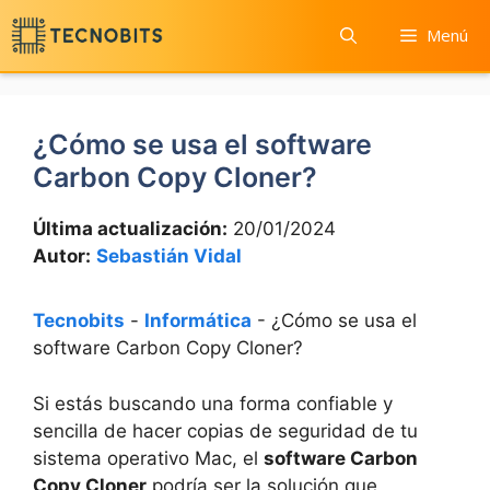
Saltar
Menú
al
contenido
¿Cómo se usa el software
Carbon Copy Cloner?
Última actualización:
20/01/2024
Autor:
Sebastián Vidal
Tecnobits
-
Informática
-
¿Cómo se usa el
software Carbon Copy Cloner?
‌Si estás buscando una forma confiable ⁤y
sencilla de hacer copias de seguridad de tu
sistema operativo Mac, el
software Carbon
Copy Cloner
‌podría ser la solución que