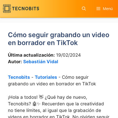
Saltar
Menú
al
contenido
Cómo seguir grabando un video
en borrador en TikTok
Última actualización:
19/02/2024
Autor:
Sebastián Vidal
Tecnobits
-
Tutoriales
-
Cómo seguir
grabando un video en borrador en TikTok
¡Hola a todos! ⁢👋 ¿Qué hay de⁣ nuevo,
Tecnobits? 🤖✨ Recuerden que la creatividad
no tiene límites, al igual que ⁤la grabación de
videos en ‍borrador ⁤en TikTok. No olviden seguir