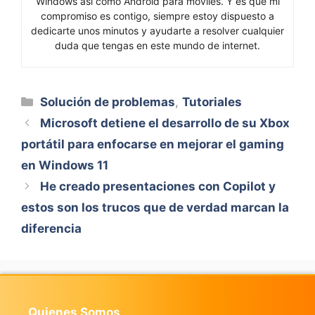
Windows así como Android para móviles. Y es que mi
compromiso es contigo, siempre estoy dispuesto a
dedicarte unos minutos y ayudarte a resolver cualquier
duda que tengas en este mundo de internet.
Categorías
Solución de problemas
,
Tutoriales
Microsoft detiene el desarrollo de su Xbox
portátil para enfocarse en mejorar el gaming
en Windows 11
He creado presentaciones con Copilot y
estos son los trucos que de verdad marcan la
diferencia
Quienes Somos