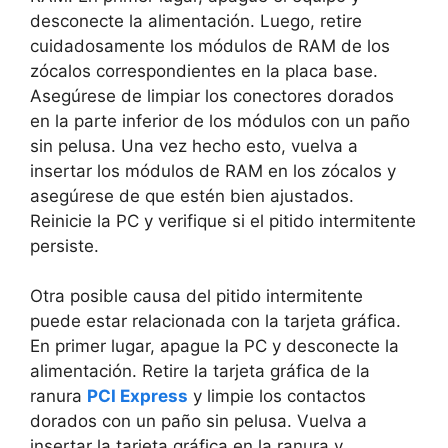
desconecte la alimentación. Luego, retire
‍cuidadosamente los ⁣módulos⁣ de RAM de los
zócalos ⁤correspondientes en la placa base.
Asegúrese⁤ de ‌limpiar los conectores⁤ dorados
en la parte inferior de los módulos con un⁢ paño
sin pelusa. Una vez hecho esto, ‌vuelva a
insertar los ​módulos ⁢de RAM⁢ en los zócalos y
asegúrese ⁤de que estén ⁢bien ajustados.
Reinicie la PC y verifique si‌ el pitido intermitente
⁢persiste. ⁣
Otra posible causa del pitido intermitente
puede ‍estar relacionada ⁣con ⁣la ⁣tarjeta gráfica.
En ‌primer lugar, apague la PC y desconecte⁤ la
alimentación. Retire ⁢la tarjeta‍ gráfica ⁢de​ la
ranura
PCI Express
y limpie los ‍contactos
dorados con un paño sin pelusa. ​Vuelva⁤ a
⁢insertar la ⁢tarjeta gráfica en​ la ⁤ranura‌ y