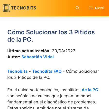
Saltar
Menú
al
contenido
Cómo Solucionar los 3 Pitidos
de la PC.
Última actualización:
30/08/2023
Autor:
Sebastián Vidal
Tecnobits
-
TecnoBits FAQ
-
Cómo Solucionar
los 3 Pitidos de la PC.
En el universo tecnológico, los pitidos
de la PC
son señales acústicas que juegan un ‌papel‌
fundamental⁣ en el diagnóstico de problemas.
Estos sonidos, emitidos por ⁣el sistema de