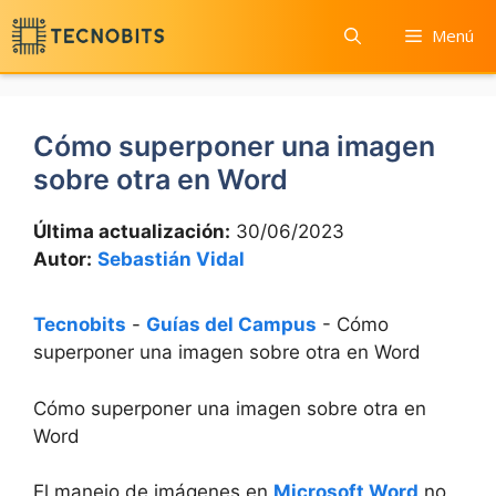
Saltar
Menú
al
contenido
Cómo superponer una imagen
sobre otra en Word
Última actualización:
30/06/2023
Autor:
Sebastián Vidal
Tecnobits
-
Guías del Campus
-
Cómo
superponer una imagen sobre otra en Word
Cómo superponer una imagen sobre otra en
Word
El manejo de imágenes en
Microsoft Word
no